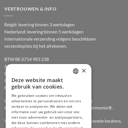
VERTROUWEN & INFO
België: levering binnen 3 werkdagen
Nederland: levering binnen 5 werkdagen
Internationale verzending volgens beschikbare
verzendopties bij het afrekenen.
BTW BE 0714 983 238
Algemene voorwaarden
×
Privacybeleid
Deze website maakt
Cookiebeleid
DUTCH
gebruik van cookies.
Retourneren
FRENCH
We gebruiken cookies om inhoud en
Officiële dealer van Gozney en Big Green Egg.
advertenties te personaliseren en om ons
GERMAN
verkeer te analyseren. We delen ook
Officiële advisor en verdeler van Vorwerk Thermomix®.
ENGLISH
informatie over uw gebruik van onze site
met onze advertentie- en analysepartners,
Vertrouwd door hobbykoks, chefs en professionele keukens.
die deze kunnen combineren met andere