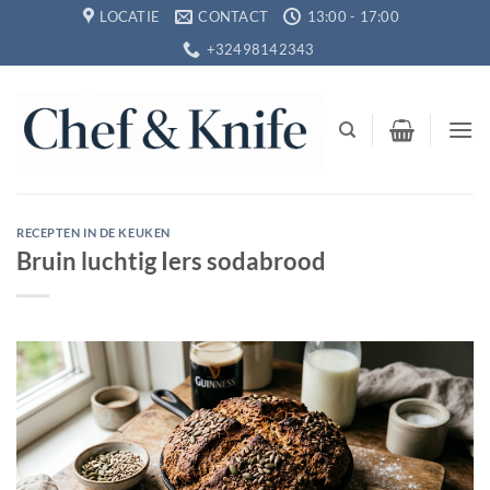
Ga
LOCATIE
CONTACT
13:00 - 17:00
naar
+32498142343
inhoud
RECEPTEN IN DE KEUKEN
Bruin luchtig Iers sodabrood