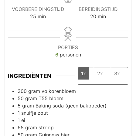
VOORBEREIDINGSTIJD
BEREIDINGSTIJD
minuten
minuten
25
min
20
min
PORTIES
6
personen
1x
2x
3x
INGREDIËNTEN
200
gram
volkorenbloem
50
gram
T55 bloem
5
gram
Baking soda (geen bakpoeder)
1
snuifje
zout
1
ei
65
gram
stroop
50
gram
Guinness bier