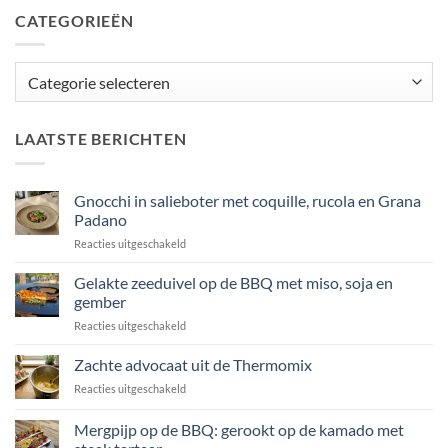
CATEGORIEËN
Categorieën
LAATSTE BERICHTEN
Gnocchi in salieboter met coquille, rucola en Grana
Padano
voor
Reacties uitgeschakeld
Gnocchi
in
Gelakte zeeduivel op de BBQ met miso, soja en
salieboter
gember
met
voor
Reacties uitgeschakeld
coquille,
Gelakte
rucola
zeeduivel
Zachte advocaat uit de Thermomix
en
op
Grana
voor
Reacties uitgeschakeld
de
Padano
Zachte
BBQ
advocaat
Mergpijp op de BBQ: gerookt op de kamado met
met
uit
miso,