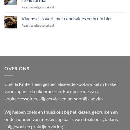
steak tartaar
de
soja
voor
Reacties uitgeschakeld
Thermomix
en
Mergpijp
gember
op
Vlaamse stoverij met rundsvlees en bruin bier
de
voor
Reacties uitgeschakeld
BBQ:
Vlaamse
gerookt
stoverij
op
met
de
rundsvlees
kamado
en
met
bruin
steak
bier
tartaar
OVER ONS
Chef & Knife is een gespecialiseerde kookwinkel in Brakel
voor Japanse keukenmessen, Europese messen,
kookaccessoires, slijpservice en persoonlijk advies.
Wij helpen chefs en thuiskoks bij het kiezen, gebruiken en
onderhouden van messen, op basis van staalsoort, balans,
snijgevoel en praktijkervaring.