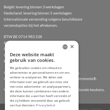
België: levering binnen 3 werkdagen
Nederland: levering binnen 5 werkdagen
Internationale verzending volgens beschikbare
verzendopties bij het afrekenen.
BTW BE 0714 983 238
Algemene voorwaarden
×
Privacybeleid
Deze website maakt
Cookiebeleid
DUTCH
gebruik van cookies.
Retourneren
FRENCH
We gebruiken cookies om inhoud en
Officiële dealer van Gozney en Big Green Egg.
advertenties te personaliseren en om ons
GERMAN
verkeer te analyseren. We delen ook
Officiële advisor en verdeler van Vorwerk Thermomix®.
ENGLISH
informatie over uw gebruik van onze site
met onze advertentie- en analysepartners,
Vertrouwd door hobbykoks, chefs en professionele keukens.
die deze kunnen combineren met andere
informatie die u aan hen heeft verstrekt of
die zij hebben verzameld door uw gebruik
van hun diensten.
Privacybeleid