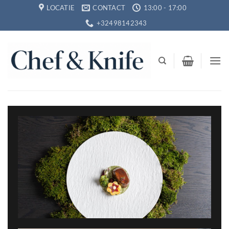
Ga
LOCATIE
CONTACT
13:00 - 17:00
naar
+32498142343
inhoud