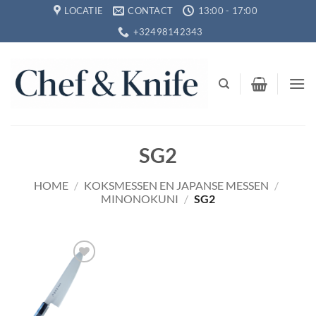
Ga
LOCATIE
CONTACT
13:00 - 17:00
naar
+32498142343
inhoud
SG2
HOME
/
KOKSMESSEN EN JAPANSE MESSEN
/
MINONOKUNI
/
SG2
Toevoegen
aan
verlanglijst