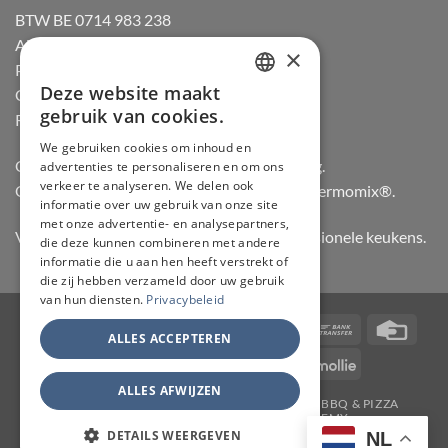
BTW BE 0714 983 238
Algemene voorwaarden
×
Privacybeleid
Deze website maakt
Cookiebeleid
DUTCH
gebruik van cookies.
Retourneren
FRENCH
We gebruiken cookies om inhoud en
Officiële dealer van Gozney en Big Green Egg.
advertenties te personaliseren en om ons
GERMAN
verkeer te analyseren. We delen ook
Officiële advisor en verdeler van Vorwerk Thermomix®.
ENGLISH
informatie over uw gebruik van onze site
met onze advertentie- en analysepartners,
Vertrouwd door hobbykoks, chefs en professionele keukens.
die deze kunnen combineren met andere
informatie die u aan hen heeft verstrekt of
die zij hebben verzameld door uw gebruik
van hun diensten.
Privacybeleid
Visa
PayPal
Stripe
MasterCard
Bancontact
Bank
Credi
ALLES ACCEPTEREN
Transfer
Card
IDeal
Invoice
KBC
Maestro
Mollie
ALLES AFWIJZEN
JAPANSE MESSEN
SLIJPERIJ
KOOKGEREI
BBQ & PIZZA
THERMOMIX
WORKSHOPS
ACADEMY
TAFELMESSEN & SCHOOLSETS
CONTACT
MY ACCOUNT
DETAILS WEERGEVEN
NL