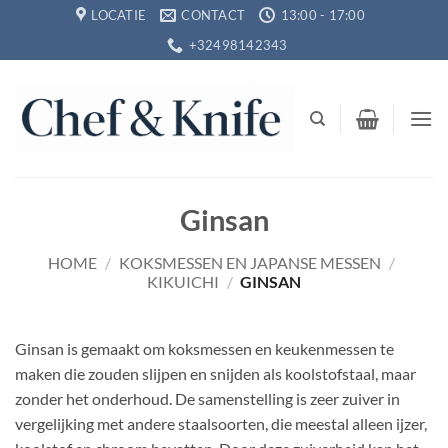
Ga
LOCATIE
CONTACT
13:00 - 17:00
naar
+32498142343
inhoud
Ginsan
HOME
/
KOKSMESSEN EN JAPANSE MESSEN
/
KIKUICHI
/
GINSAN
Ginsan is gemaakt om koksmessen en keukenmessen te
maken die zouden slijpen en snijden als koolstofstaal, maar
zonder het onderhoud. De samenstelling is zeer zuiver in
vergelijking met andere staalsoorten, die meestal alleen ijzer,