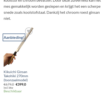
koolstof en chroom bevatten. Door deze zuiverheid kan het
mes gemakkelijk worden geslepen en krijgt het een scherpe
snede zoals koolstofstaal. Dankzij het chroom roest ginsan
niet.
Aanbieding!
Toevoegen
aan
verlanglijst
Kikuichi Ginsan
Takohiki 270mm
(toonzaalmodel)
Oorspronkelijke
Huidige
€
679,0
€
399,0
prijs
prijs
incl. btw
was:
is:
Beschikbaar
€679,0.
€399,0.