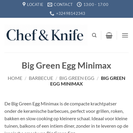
Ga
LOCATIE
CONTACT
13:00 - 17:00
naar
+32498142343
inhoud
Big Green Egg Minimax
HOME
/
BARBECUE
/
BIG GREEN EGG
/
BIG GREEN
EGG MINIMAX
De Big Green Egg Minimax is de compacte krachtpatser
onder de keramische barbecues, perfect voor grillen, roken,
bakken en slow cooking op kleinere schaal. Ideaal voor kleine
tuinen, balkons of een intiem diner, zonder in te leveren op de