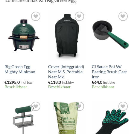
iconische smaak van Big Green Egg.
Toevoegen
Toevoegen
Toevoegen
aan
aan
aan
verlanglijst
verlanglijst
verlanglijst
Big Green Egg
Cover (Integgrated)
Ci Sauce Pot W/
Mighty Minimax
Nest M,S, Portable
Basting Brush Cast
Nest Mx
Iron
€
1295,0
€
118,0
€
64,0
incl. btw
incl. btw
incl. btw
Beschikbaar
Beschikbaar
Beschikbaar
Toevoegen
Toevoegen
Toevoegen
aan
aan
aan
verlanglijst
verlanglijst
verlanglijst