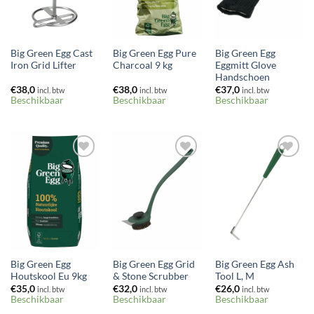
Big Green Egg Cast
Big Green Egg Pure
Big Green Egg
Iron Grid Lifter
Charcoal 9 kg
Eggmitt Glove
Handschoen
€
38,0
€
38,0
€
37,0
incl. btw
incl. btw
incl. btw
Beschikbaar
Beschikbaar
Beschikbaar
Toevoegen
Toevoegen
Toevoegen
aan
aan
aan
verlanglijst
verlanglijst
verlanglijst
Big Green Egg
Big Green Egg Grid
Big Green Egg Ash
Houtskool Eu 9kg
& Stone Scrubber
Tool L, M
€
35,0
€
32,0
€
26,0
incl. btw
incl. btw
incl. btw
Beschikbaar
Beschikbaar
Beschikbaar