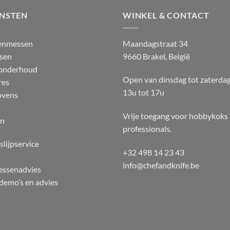
ENSTEN
WINKEL & CONTACT
enmessen
Maandagstraat 34
sen
9660 Brakel, België
 onderhoud
Open van dinsdag tot zaterda
res
13u tot 17u
ovens
Vrije toegang voor hobbykoks
en
professionals.
slijpservice
+32 498 14 23 43
info@chefandknife.be
essenadvies
emo’s en advies