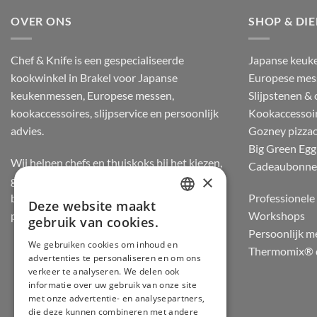
OVER ONS
SHOP & DI
Chef & Knife is een gespecialiseerde
Japanse keuk
kookwinkel in Brakel voor Japanse
Europese mes
keukenmessen, Europese messen,
Slijpstenen &
kookaccessoires, slijpservice en persoonlijk
Kookaccessoi
advies.
Gozney pizza
Big Green Egg
Wij helpen chefs en thuiskoks bij het kiezen,
Cadeaubonn
×
gebruiken en onderhouden van messen, op
basis van staalsoort, balans, snijgevoel en
Professionele 
Deze website maakt
DUTCH
praktijkervaring.
Workshops
gebruik van cookies.
Persoonlijk m
FRENCH
We gebruiken cookies om inhoud en
Thermomix® d
advertenties te personaliseren en om ons
GERMAN
verkeer te analyseren. We delen ook
ENGLISH
informatie over uw gebruik van onze site
met onze advertentie- en analysepartners,
die deze kunnen combineren met andere